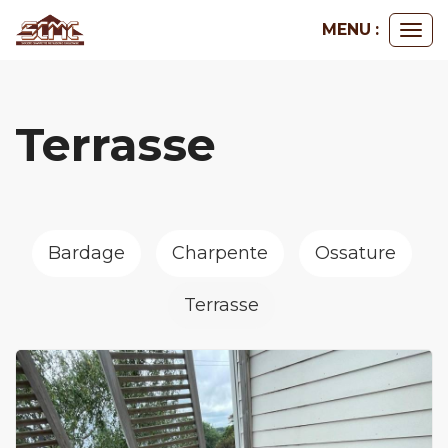
Panneau de gestion des cookies
MENU :
Ouvr
le
me
Terrasse
Bardage
Charpente
Ossature
Terrasse