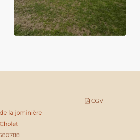
CGV
de la jominière
Cholet
580788