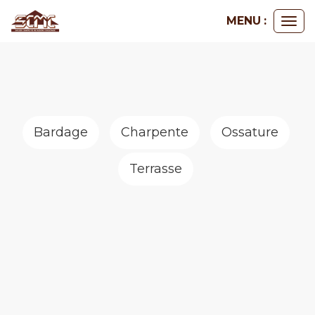
Panneau de gestion des cookies
MENU :
Ouvr
le
me
Bardage
Charpente
Ossature
Terrasse