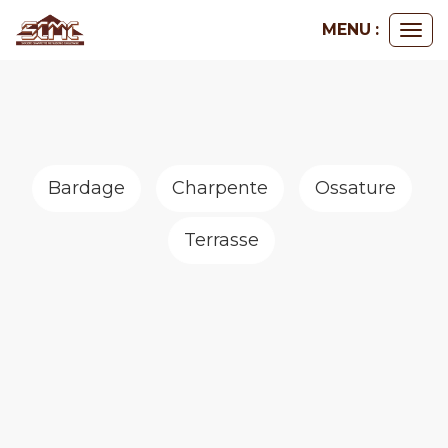
Panneau de gestion des cookies
MENU :
Ouvr
le
me
Bardage
Charpente
Ossature
Terrasse